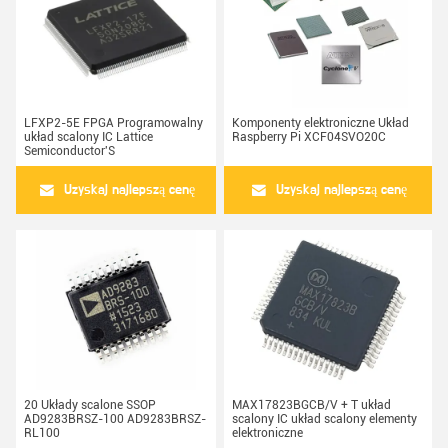
LFXP2-5E FPGA Programowalny
Komponenty elektroniczne Układ
układ scalony IC Lattice
Raspberry Pi XCF04SVO20C
Semiconductor'S
Uzyskaj najlepszą cenę
Uzyskaj najlepszą cenę
20 Układy scalone SSOP
MAX17823BGCB/V + T układ
AD9283BRSZ-100 AD9283BRSZ-
scalony IC układ scalony elementy
RL100
elektroniczne