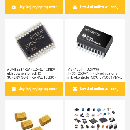
Uzyskaj najlepszą cenę
Uzyskaj najlepszą cenę
ADM12914-2ARQZ-RL7 Chipy
MSP430F1132IPWR
układów scalonych IC
TPS61253AYFFR układ scalony
SUPERVISOR 4 KANAŁ 16QSOP
mikrokontroler MCU LM5069MM-
1/NOPB LM74610QDGKTQ1
Uzyskaj najlepszą cenę
Uzyskaj najlepszą cenę