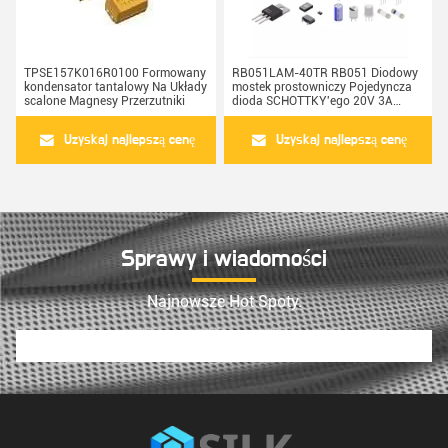
TPSE157K016R0100 Formowany
RB051LAM-40TR RB051 Diodowy
kondensator tantalowy Na Układy
mostek prostowniczy Pojedyncza
scalone Magnesy Przerzutniki
dioda SCHOTTKY'ego 20V 3A
PMDTM
Uzyskaj najlepszą cenę
Uzyskaj najlepszą cenę
Sprawy i wiadomości
Najnowsze Hot Spoty.