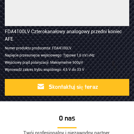
FDA4100LV Czterokanałowy analogowy przedni koniec
AFE
Numer produktu producenta: FDA4100LV
Napięcie przesunięcia wejściowego: Typowe 1,6 nV/√Hz
Wejściowy prąd polaryzacji: Maksymalnie 500µV
Wprowadź zakres trybu wspólnego: 4,5 V do 33 V
Skontaktuj się teraz
O nas
Twój profesjonalny i niezawodny partner.