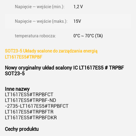
Napięcie — wejście (min.):
1,2 V
Napięcie — wejście (maks.):
15V
temperatura robocza:
0°C ~ 70°C (TA)
SOT23-5 Układy scalone do zarządzania energią
LT1617ES5#TRPBF
Nowy oryginalny układ scalony IC LT1617ES5 # TRPBF
SOT23-5
Inne nazwy
LT1617ES5#TRPBFCT
LT1617ES5#TRPBF-ND
-2735-LT1617ES5#TRPBFCT
LT1617ES5#TRPBFTR
LT1617ES5#TRPBFDKR
Cechy produktu