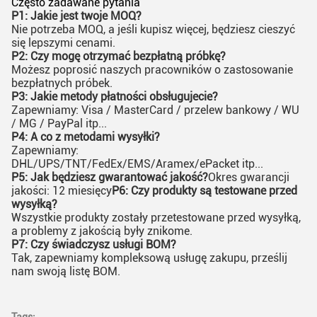
Często zadawane pytania
P1: Jakie jest twoje MOQ?
Nie potrzeba MOQ, a jeśli kupisz więcej, będziesz cieszyć
się lepszymi cenami.
P2: Czy mogę otrzymać bezpłatną próbkę?
Możesz poprosić naszych pracowników o zastosowanie
bezpłatnych próbek.
P3: Jakie metody płatności obsługujecie?
Zapewniamy: Visa / MasterCard / przelew bankowy / WU
/ MG / PayPal itp...
P4: A co z metodami wysyłki?
Zapewniamy:
DHL/UPS/TNT/FedEx/EMS/Aramex/ePacket itp...
P5: Jak będziesz gwarantować jakość?
Okres gwarancji
jakości: 12 miesięcy
P6: Czy produkty są testowane przed
wysyłką?
Wszystkie produkty zostały przetestowane przed wysyłką,
a problemy z jakością były znikome.
P7: Czy świadczysz usługi BOM?
Tak, zapewniamy kompleksową usługę zakupu, prześlij
nam swoją listę BOM.