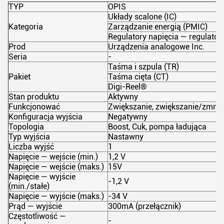
TYP
OPIS
Układy scalone (IC)
Kategoria
Zarządzanie energią (PMIC)
Regulatory napięcia — regulator
Prod
Urządzenia analogowe Inc.
Seria
-
Taśma i szpula (TR)
Pakiet
Taśma cięta (CT)
Digi-Reel®
Stan produktu
Aktywny
Funkcjonować
Zwiększanie, zwiększanie/zmnie
Konfiguracja wyjścia
Negatywny
Topologia
Boost, Cuk, pompa ładująca
Typ wyjścia
Nastawny
Liczba wyjść
1
Napięcie — wejście (min.)
1,2 V
Napięcie — wejście (maks.)
15V
Napięcie — wyjście
-1,2 V
(min./stałe)
Napięcie — wyjście (maks.)
-34 V
Prąd — wyjście
300mA (przełącznik)
Częstotliwość —
-