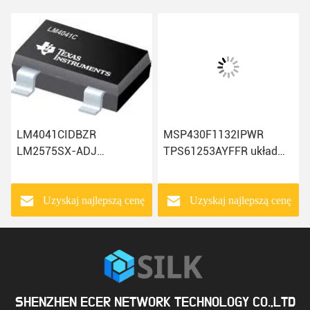
LM4041CIDBZR
MSP430F1132IPWR
LM2575SX-ADJ
TPS61253AYFFR układ
LM5001IDRQ1
scalony mikrokontroler
TMS320F2810PBKA
MCU LM5069MM-
Układy scalone
1/NOPB
Uzyskaj najlepszą cenę
Uzyskaj najlepszą cenę
Producenci komponentów
LM74610QDGKTQ1
elektronicznych
SHENZHEN ECER NETWORK TECHNOLOGY CO.,LTD