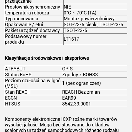
przełączanie
Prostownik synchroniczny
NIE
temperatura robocza
0°C ~ 70°C (TA)
Typ mocowania
Montaż powierzchniowy
Opakowanie / etui
SOT-23-5 cienki, TSOT-23-5
Pakiet urządzeń dostawcy
TSOT-23-5
Podstawowy numer
LT1617
produktu
Klasyfikacje środowiskowe i eksportowe
ATRYBUT
OPIS
Status RoHS
Zgodny z ROHS3
Poziom czułości na wilgoć
1 (bez ograniczeń)
(MSL)
Stan REACH
REACH Bez zmian
ECCN
EAR99
HTSUS
8542.39.0001
Komponenty elektroniczne ICXP różne marki towarów
wysokiej jakości Mogą być stosowane do układów
scalonych urządzeń samochodowych różnego rodzaju