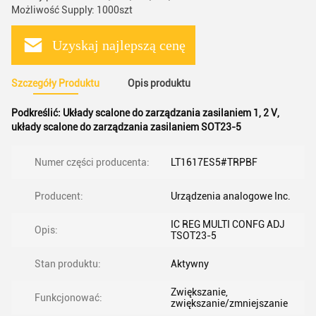
Możliwość Supply: 1000szt
Uzyskaj najlepszą cenę
Szczegóły Produktu
Opis produktu
Podkreślić:
Układy scalone do zarządzania zasilaniem 1
,
2 V
,
układy scalone do zarządzania zasilaniem SOT23-5
Numer części producenta:
LT1617ES5#TRPBF
Producent:
Urządzenia analogowe Inc.
IC REG MULTI CONFG ADJ
Opis:
TSOT23-5
Stan produktu:
Aktywny
Zwiększanie,
Funkcjonować:
zwiększanie/zmniejszanie