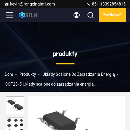
kevin@rongxingintl.com
86--13392854816
Zacytować
produkty
Dom
>
Produkty
>
Układy Scalone Do Zarządzania Energią
>
SOT23-5 Układy scalone do zarządzania energią
LT1617ES5#TRPBF